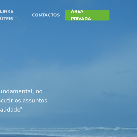
LINKS
ÁREA
CONTACTOS
ÚTEIS
PRIVADA
fundamental, no
cutir os assuntos
alidade”