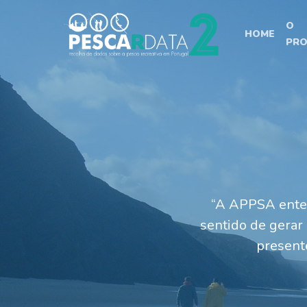
O
HOME
PRO
“A APPSA enten
sentido de gerar
present