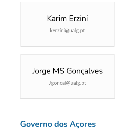
Karim Erzini
kerzini@ualg.pt
Jorge MS Gonçalves
Jgoncal@ualg.pt
Governo dos Açores