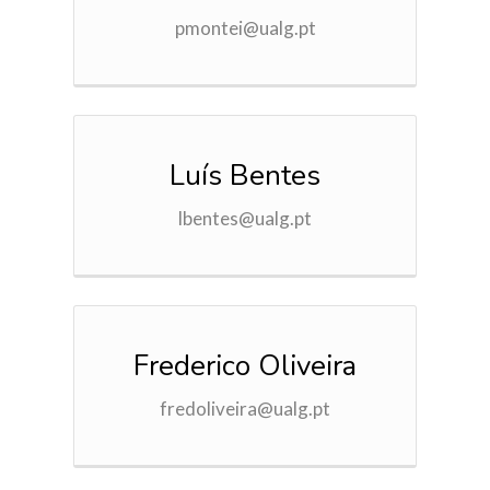
pmontei@ualg.pt
Luís Bentes
lbentes@ualg.pt
Frederico Oliveira
fredoliveira@ualg.pt