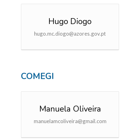
Hugo Diogo
hugo.mc.diogo@azores.gov.pt
HOME
O PROJECTO
COMEGI
A EQUIPA
QUESTIONÁRIO
GUIA DAS ESPÉCIES
Manuela Oliveira
LINKS ÚTEIS
manuelamcoliveira@gmail.com
CONTACTOS