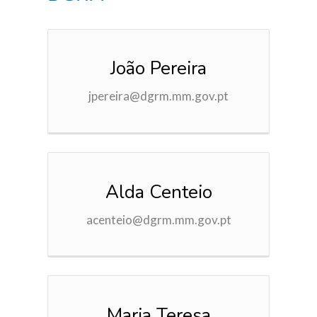
João Pereira
jpereira@dgrm.mm.gov.pt
Alda Centeio
acenteio@dgrm.mm.gov.pt
Maria Teresa